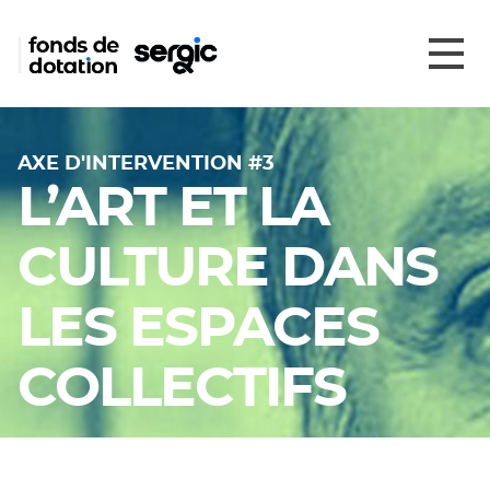
AXE D'INTERVENTION #3
L’ART ET LA
CULTURE DANS
LES ESPACES
COLLECTIFS