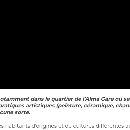
otamment dans le quartier de l’Alma Gare où se d
atiques artistiques (peinture, céramique, chant,
cune sorte.
es habitants d’origines et de cultures différentes au