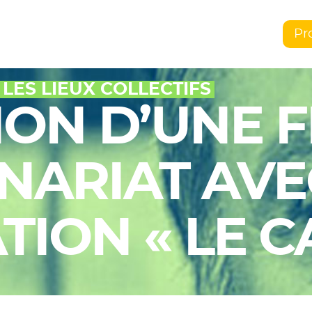
Pr
 LES LIEUX COLLECTIFS
ION D’UNE 
NARIAT AVE
TION « LE 