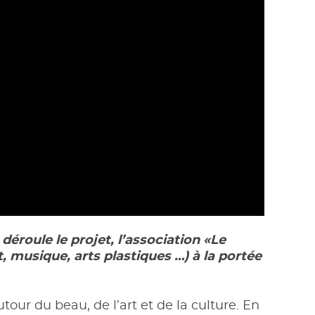
éroule le projet, l
’association «Le
 musique, arts plastiques …) à la portée
tour du beau, de l’art et de la culture. En