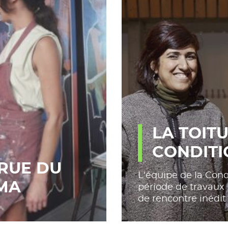
LA TOIT
CONDITI
 RUE DU
L'équipe de la Cond
LMA
période de travaux 
de rencontre inédit 