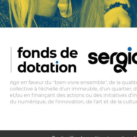
Agir en faveur du "bien-vivre ensemble", de la qualité
collective à l'échelle d'un immeuble, d'un quartier, d'
et/ou en finançant des actions ou des initiatives d’i
du numérique, de l'innovation, de l'art et de la cultur