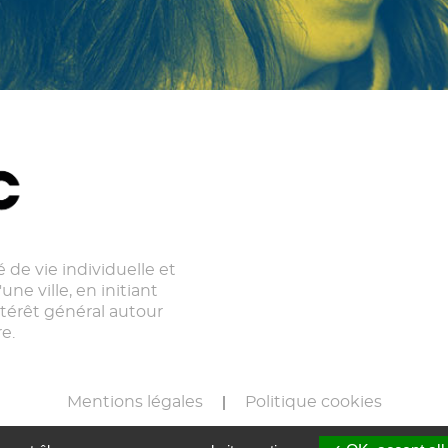
 de vie individuelle et
une ville, en initiant
ntérêt général autour
e.
Mentions légales
Politique cookies