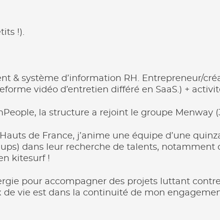
ts !).
t & système d’information RH. Entrepreneur/créate
forme vidéo d’entretien différé en SaaS.) + activit
nPeople, la structure a rejoint le groupe Menway (
es Hauts de France, j’anime une équipe d’une qui
-ups) dans leur recherche de talents, notamment d
n kitesurf !
ie pour accompagner des projets luttant contre l
eux de vie est dans la continuité de mon engagemen