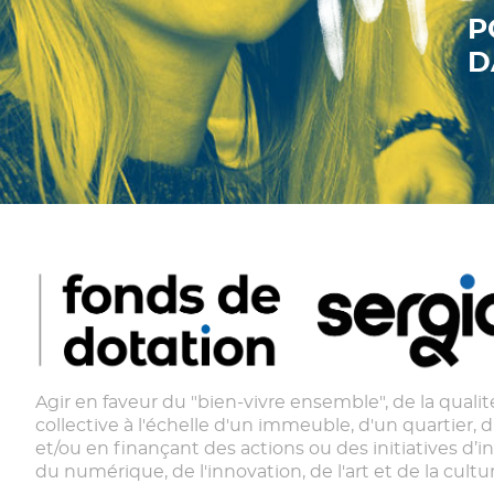
P
D
Agir en faveur du "bien-vivre ensemble", de la qualité
collective à l'échelle d'un immeuble, d'un quartier, d'
et/ou en finançant des actions ou des initiatives d’i
du numérique, de l'innovation, de l'art et de la cultur