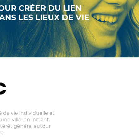
OUR CRÉER DU LIEN
ANS LES LIEUX DE VIE
 de vie individuelle et
une ville, en initiant
ntérêt général autour
e.