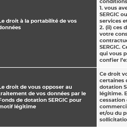
conditions
1. vous av
SERGIC ou 
Le droit à la portabilité de vos
services e
données
2. (ii) ce
votre cons
contractue
SERGIC. Ce
qui vous p
confier l’
Ce droit v
certaines 
Le droit de vous opposer au
dotation 
traitement de vos données par le
légitime. 
Fonds de dotation SERGIC pour
cessation d
motif légitime
commercial
et/ou du p
sollicitat