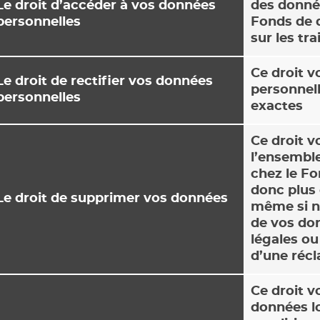
Le droit d’accéder à vos données
des donné
personnelles
Fonds de 
sur les t
Ce droit 
Le droit de rectifier vos données
personnell
personnelles
exactes
Ce droit v
l’ensembl
chez le Fo
donc plus
Le droit de supprimer vos données
même si no
de vos don
légales ou
d’une récl
Ce droit v
données l