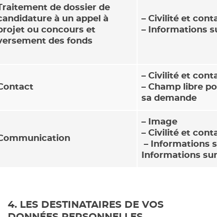
Traitement de dossier de
candidature à un appel à
– Civilité et cont
projet ou concours et
– Informations su
versement des fonds
– Civilité et cont
Contact
– Champ libre p
sa demande
– Image
– Civilité et cont
Communication
– Informations su
Informations sur
4. LES DESTINATAIRES DE VOS