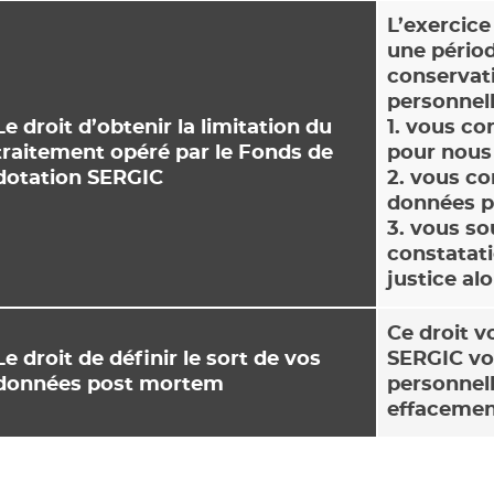
L’exercice
une périod
conservat
personnell
Le droit d’obtenir la limitation du
1. vous co
traitement opéré par le Fonds de
pour nous 
dotation SERGIC
2. vous co
données p
3. vous so
constatati
justice al
Ce droit v
Le droit de définir le sort de vos
SERGIC vos
données post mortem
personnell
effacement