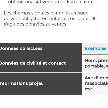
obtenir une subvention (cf Formulaire)
Les champs signalés par un astérisque
doivent obligatoirement être complétés. Il
s’agit des données suivantes :
Données collectées
Exemples
Nom, préno
Données de civilité et contact
portable, 
Axe d’int
Informations projet
l’associat
etc.